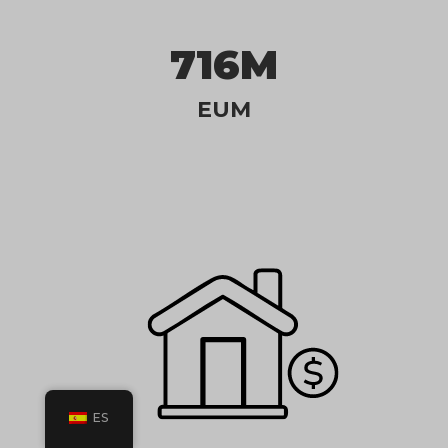
716M
EUM
ES