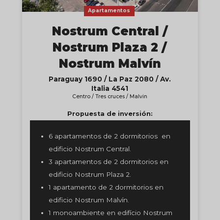
Apartamentos
Nostrum Central /
Nostrum Plaza 2 /
Nostrum Malvín
Paraguay 1690 / La Paz 2080 / Av.
Italia 4541
Centro / Tres cruces / Malvin
Propuesta de inversión:
6 apartamentos de 2 dormitorios en
edificio Nostrum Central.
3 apartamentos de 2 dormitorios en
edificio Nostrum Plaza 2.
1 apartamento de 2 dormitorios en
edificio Nostrum Malvín.
1 monoambiente en edifício Nostrum